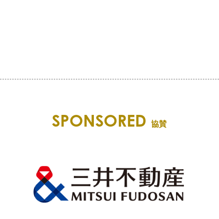
SPONSORED
協賛