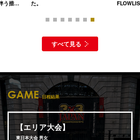
FLOWLISH GUNMAが3度目の挑
FLOW
戦で初の頂点に。男子は
り。男子
SHINAGAWA CITYが初優勝
らが準
1
2
3
4
5
6
7
すべて見る
GAME
日程結果
【エリア大会】
東日本大会 男女