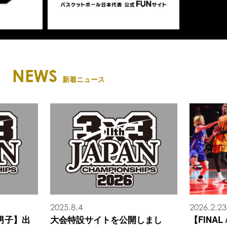
NEWS
新着ニュース
2026.2.23
2026.2.
開しまし
【FINAL / DAY2総評】女子は
【FIN